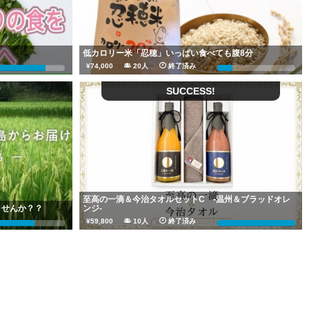
低カロリー米「忍穂」いっぱい食べても腹8分
¥74,000
20人
終了済み
75%
20%
SUCCESS!
至高の一滴＆今治タオルセットC -温州＆ブラッドオレ
ませんか？？
ンジ-
¥59,800
10人
終了済み
61%
119%