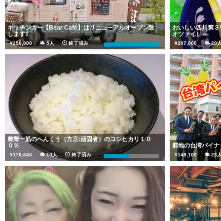
キッチンカー【Bear Café】はリニューアルオープン致
おいしい四川第３
します‼
オツァイ）～
¥250,000
5人
終了済み
¥207,000
2
125%
農業一筋のへんくう（方言:頑固者）のコシヒカリ１０
０％
窮地の台湾パイナ
¥176,640
10人
終了済み
¥148,100
2
48%