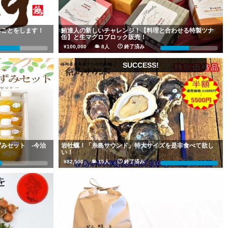
ることをします！
鮪達人の新しいチャレンジ！【料理と合わせる特製ツナ
缶】と生マグロブロック販売！
¥100,000
8人
終了済み
51%
50%
SUCCESS!
みセット -今治
岩牡蠣！「糸島サウンド」特大サイズを是非食べて欲し
い！
¥82,500
15人
終了済み
%
165%