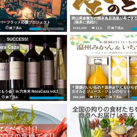
岡山県倉敷市の焼き鳥居酒屋が今でき
バーフラット応援プロジェクト
（限界に挑戦‼）
9人
終了済み
¥103,000
11人
終了済み
31%
SUCCESS!
＊愛媛のいいもの＊温州みかん＆いちず
会！in 六本木 NozaCaza vol.1
タオルとジュース・ジュレのセット-
人
終了済み
¥84,660
17人
終了済み
100%
20