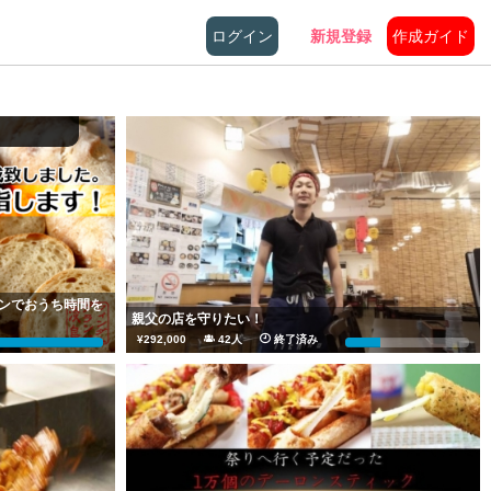
ログイン
新規登録
作成ガイド
パンでおうち時間を
親父の店を守りたい！
¥292,000
42人
終了済み
603%
29%