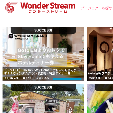
プロジェクトを探す
SUCCESS!
【35%OFF】 Go To？Stay Home? どちらでも使えま
す！！ウィンダムグランド淡島・特別ディナー券
iroha移転プロジ
¥1,587,480
87人
終了済み
¥736,500
3
317%
SUCCESS!