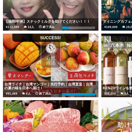
【福岡/中洲】スナックミルクを助けてください！！！
ダイニングカフェ
¥112,000
13人
終了済み
¥109,000
1
22%
SUCCESS!
台湾ライチ｜台湾マンゴー｜先行予約｜台湾直送｜台湾
の夏の味を日本へ届け！
KENZOワインを飲もう
¥91,469
6人
終了済み
¥88,000
8
914%