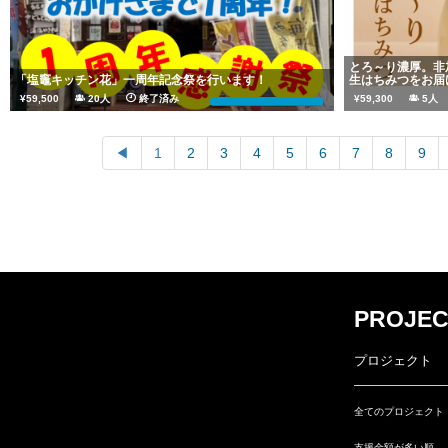
とろ～り濃厚。非
「塩竈キッチン花」一周年記念祭を行います！
生はちみつをお届
¥59,500
20人
終了済み
¥59,300
5
119%
◀︎
1
2
3
4
5
6
7
8
9
PROJEC
プロジェクト
全てのプロジェクト
支援金額が多い順