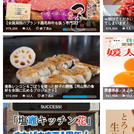
≪助けてください
【全国屈指のブランド黒毛和牛を扱う専門店】
てしまいます！
¥79,200
2人
終了済み
¥76,500
5
11%
連島レンコン＆ごぼうを使った餃子の開発【岡山県の食
材を全国に広めるプロジェクト】
愛媛県産・きよみ
¥72,000
12人
終了済み
¥61,500
15
72%
SUCCESS!