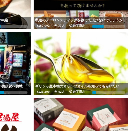
WA編
私達のデーロンスティックを救って頂けないでしょうか
¥180,002
37人
終了済み
%
36%
が横須賀へ挑戦
ギリシャ産本物のオリーブオイルを知ってもらいたい
¥128,200
42人
終了済み
9%
12%