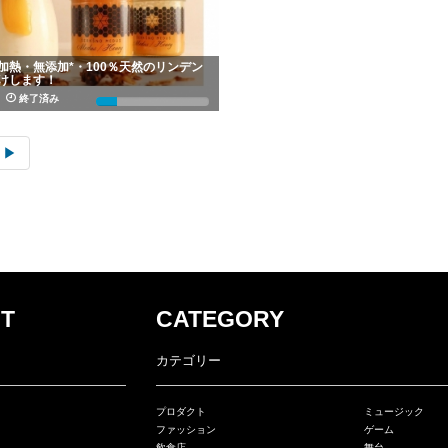
加熱・無添加*・100％天然のリンデン
けします！
人
終了済み
19%
▶︎
T
CATEGORY
カテゴリー
プロダクト
ミュージック
ファッション
ゲーム
飲食店
舞台