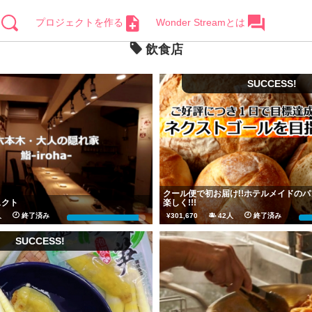
プロジェクトを作る
Wonder Streamとは
飲食店
SUCCESS!
クール便で初お届け!!ホテルメイドの
ェクト
楽しく!!!
4人
終了済み
¥301,670
42人
終了済み
92%
SUCCESS!