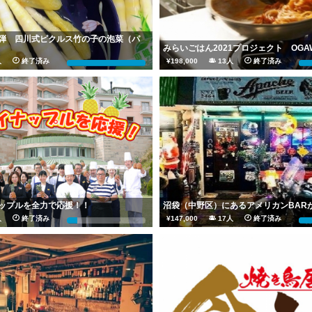
弾 四川式ピクルス竹の子の泡菜（パ
みらいごはん2021プロジェクト OGA
0人
終了済み
¥198,000
13人
終了済み
690%
19
ップルを全力で応援！！
沼袋（中野区）にあるアメリカンBAR
3人
終了済み
¥147,000
17人
終了済み
14%
2