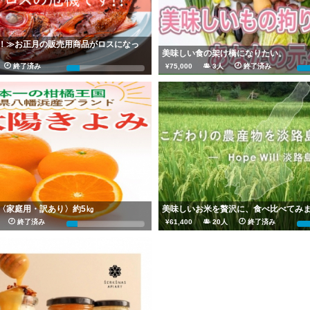
！≫お正月の販売用商品がロスになっ
美味しい食の架け橋になりたい。
人
終了済み
¥75,000
3人
終了済み
17%
〈家庭用・訳あり〉約5㎏
美味しいお米を贅沢に、食べ比べてみ
人
終了済み
¥61,400
20人
終了済み
15%