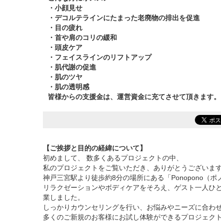
・小顔見せ
・デコルテラインにたまった老廃物の排出を促進
・目の疲れ
・首や肩のコリの緩和
・頭皮ケア
・フェイスラインのリフトアップ
・肌代謝の促進
・肌のツヤ
・肌の透明感
皆様からの支援金は、運営資金に充てさせて頂きます。
【ご挨拶と目的の経緯について】
初めまして、 数多くあるプロジェクトの中、
私のプロジェクトをご覧いただき、ありがとうございま
神戸三宮駅より徒歩約8分の場所にある「Ponopono（
リラクゼーションやボディケアをそろえ、ゲスト一人ひ
業しました。
しっかりカウンセリングを行い、お悩みやニーズに合わ
多くのご新規のお客様にお試し体験ができるプロジェク