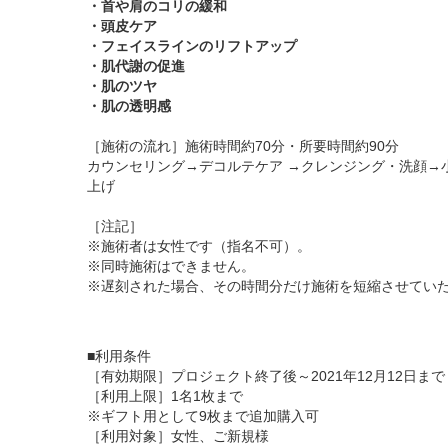
・首や肩のコリの緩和
・頭皮ケア
・フェイスラインのリフトアップ
・肌代謝の促進
・肌のツヤ
・肌の透明感
［施術の流れ］施術時間約70分・所要時間約90分
カウンセリング→デコルテケア →クレンジング・洗顔→
上げ
［注記］
※施術者は女性です（指名不可）。
※同時施術はできません。
※遅刻された場合、その時間分だけ施術を短縮させてい
■利用条件
［有効期限］プロジェクト終了後～2021年12月12日まで
［利用上限］1名1枚まで
※ギフト用として9枚まで追加購入可
［利用対象］女性、ご新規様