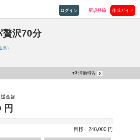
ログイン
新規登録
作成ガイド
贅沢70分
山県）
活動報告
0
支援金額
0 円
目標：248,000 円