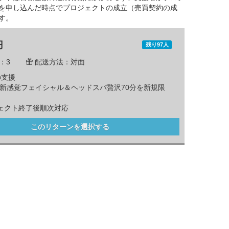
を申し込んだ時点でプロジェクトの成立（売買契約の成
す。
円
残り97人
：3
配送方法：対面
の支援
FF 新感覚フェイシャル＆ヘッドスパ贅沢70分を新規限
ェクト終了後順次対応
このリターンを選択する