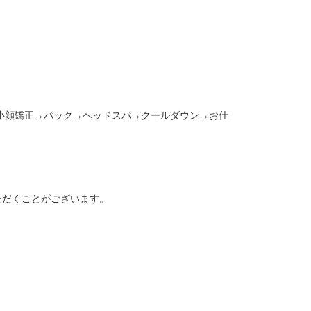
小顔矯正→パック→ヘッドスパ→クールダウン→お仕
ただくことがございます。