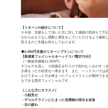
【リターンの紹介について】
※今回、支援をして頂いた方に対して感謝の気持ちで下
心からおもてなし感動と満足をしていただけるよう施術
皆さまのご支援お待ちしております。
◆2,480円支援のリターンプランについて
【新感覚フェイシャル＆ヘッドスパ贅沢70分】
（一般提供価格12,000円）
デコルテを流し、小顔矯正を行うので顔のむくみがすっ
き締まった小顔見せへ導きます。また、ヘッドスパでは
かけてきゅっと引き締まったフェイスラインが期待でき
もできる贅沢フェイシャルです。
［こんな方にオススメ］
・小顔見せ
・デコルテラインにたまった老廃物の排出を促進
・目の疲れ