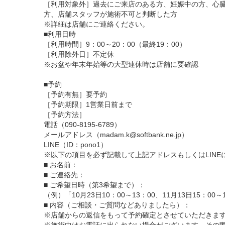
［利用対象外］過去にご来店のある方、妊娠中の方、心
方、店舗スタッフが施術不可と判断した方
※詳細は店舗にご連絡ください。
■利用日時
［利用時間］9：00～20：00（最終19：00）
［利用除外日］不定休
※お盆や年末年始等の大型連休時は店舗に要確認
■予約
［予約有無］要予約
［予約期限］1営業日前まで
［予約方法］
電話（090-8195-6789）
メールアドレス（madam.k@softbank.ne.jp）
LINE（ID：pono1）
※以下の項目を必ず記載して上記アドレスもしくはLINE
■ お名前：
■ ご連絡先：
■ ご希望日時（第3希望まで）：
（例）「10月23日10：00～13：00、11月13日15：0
■ 内容（ご相談・ご質問などありましたら）：
※店舗からの返信をもって予約確定とさせていただきま