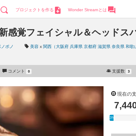
プロジェクトを作る
Wonder Streamとは
/新感覚フェイシャル＆ヘッドスパ
ポノポノ
美容
x
関西（大阪府 兵庫県 京都府 滋賀県 奈良県 和歌
コメント
支援数
0
3
現在の
7,44
3%