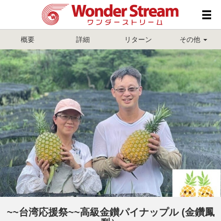
概要
詳細
リターン
その他
~~台湾応援祭~~高級金鑚パイナップル (金鑽鳳