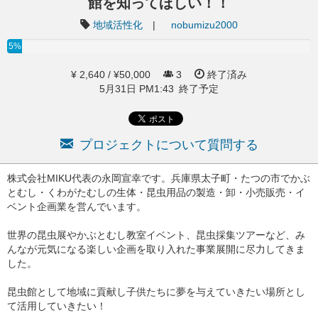
館を知ってほしい！！
地域活性化
|
nobumizu2000
5%
¥ 2,640 / ¥50,000
3
終了済み
5月31日 PM1:43 終了予定
プロジェクトについて質問する
株式会社MIKU代表の永岡宣幸です。兵庫県太子町・たつの市でかぶ
とむし・くわがたむしの生体・昆虫用品の製造・卸・小売販売・イ
ベント企画業を営んでいます。
世界の昆虫展やかぶとむし教室イベント、昆虫採集ツアーなど、み
んなが元気になる楽しい企画を取り入れた事業展開に尽力してきま
した。
昆虫館として地域に貢献し子供たちに夢を与えていきたい場所とし
て活用していきたい！