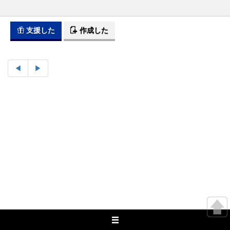
支援した
作成した
◀︎
▶︎